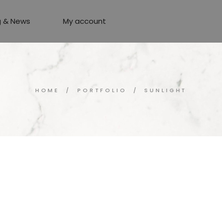
g & News
My account
HOME
PORTFOLIO
SUNLIGHT