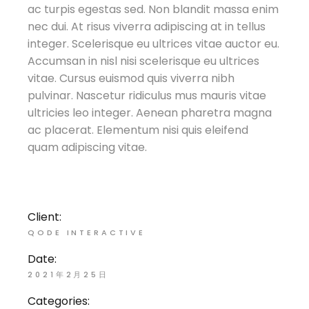
ac turpis egestas sed. Non blandit massa enim
nec dui. At risus viverra adipiscing at in tellus
integer. Scelerisque eu ultrices vitae auctor eu.
Accumsan in nisl nisi scelerisque eu ultrices
vitae. Cursus euismod quis viverra nibh
pulvinar. Nascetur ridiculus mus mauris vitae
ultricies leo integer. Aenean pharetra magna
ac placerat. Elementum nisi quis eleifend
quam adipiscing vitae.
Client:
QODE INTERACTIVE
Date:
2021年2月25日
Categories: