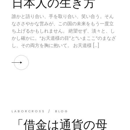
日本人の生き方
誰かと語り合い、手を取り合い、笑い合う。そん
なささやかな営みが、この国の未来をもう一度立
ち上げるかもしれません。 絶望せず、淡々と、し
かし確かに。“お天道様の目”と“いまここ”のまなざ
し、その両方を胸に抱いて。 お天道様 […]
LABORCROSS
BLOG
「借金は通貨の母