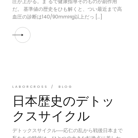
圧が上がる。ま るで健康指導そのものが副作用
だ。 基準値の歴史をひも解くと、つい最近まで高
血圧の診断は140/90mmHg以上だっ […]
LABORCROSS
BLOG
日本歴史のデトッ
クスサイクル
デトックスサイクル──応仁の乱から戦後日本まで