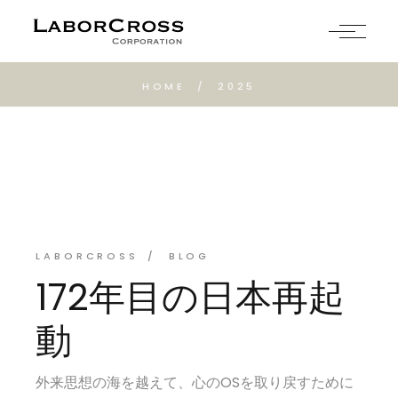
Skip
to
the
content
HOME
2025
LABORCROSS
BLOG
172年目の日本再起
動
外来思想の海を越えて、心のOSを取り戻すために